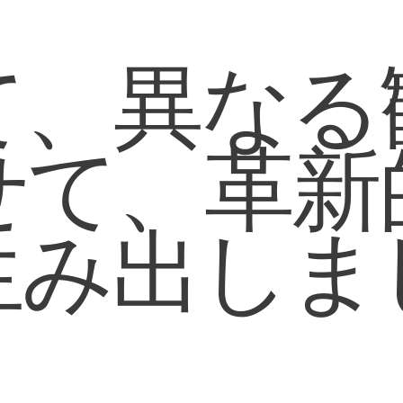
て、異なる
せて、革新
生み出しま