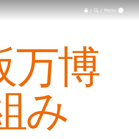
Menu
/
/
 大阪万博
組み