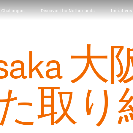
Challenges
Discover the Netherlands
Initiatives
Osaka
た取り