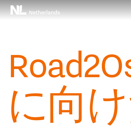
Skip
Top
to
main
menu
content
Road2
に向け