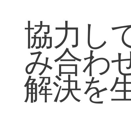
協力し
み合わ
解決を